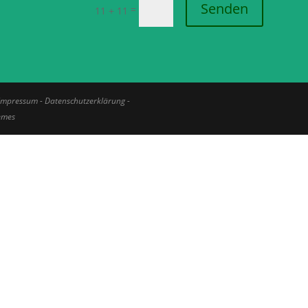
Senden
=
11 + 11
Impressum
-
Datenschutzerklärung -
hemes