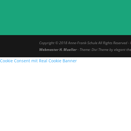
Copyright © 2018
Anne-Frank-Schule
All Rights Reserved -
Webmaster H. Mueller
- Theme: Divi Theme by elegant t
Cookie Consent mit Real Cookie Banner