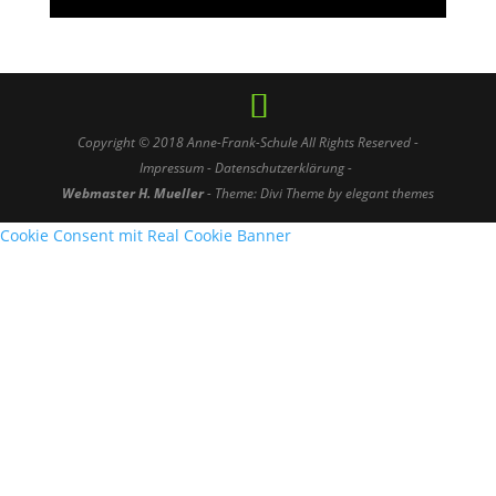
Copyright © 2018
Anne-Frank-Schule
All Rights Reserved -
Impressum
-
Datenschutzerklärung -
Webmaster H. Mueller
- Theme: Divi Theme by elegant themes
Cookie Consent mit Real Cookie Banner