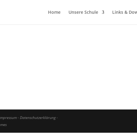
Home
Unsere Schule
Links & Do
Impressum
-
Datenschutzerklärung -
hemes