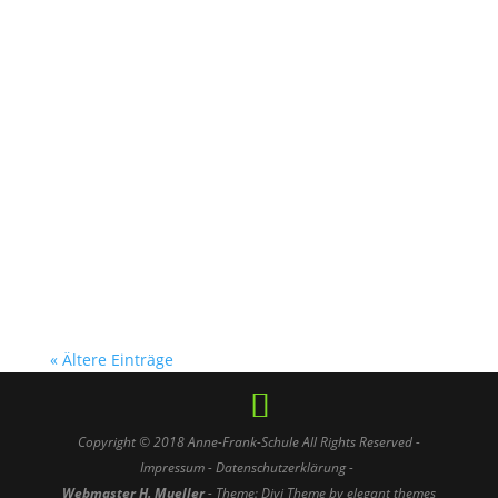
H. Mueller
Die insgesamt 9 Schulen, welche an der
diesjährigen Schulliga teilgenommen hatten,
waren in 3 Leistungsgruppen eingeteilt. In der
Gruppe BBL (Basketball Bundesliga) konnten
die Mädchen und Jungen der Schul-AG der
Anne-Frank-Schule Linden am Finaltag, der am
Freitag,...
« Ältere Einträge
Copyright © 2018
Anne-Frank-Schule
All Rights Reserved -
Impressum
-
Datenschutzerklärung -
Webmaster H. Mueller
- Theme: Divi Theme by elegant themes