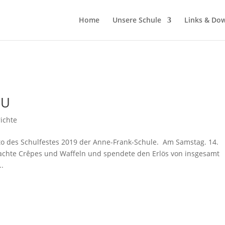
Home
Unsere Schule
Links & Do
BU
ichte
to des Schulfestes 2019 der Anne-Frank-Schule. Am Samstag. 14.
machte Crêpes und Waffeln und spendete den Erlös von insgesamt
..