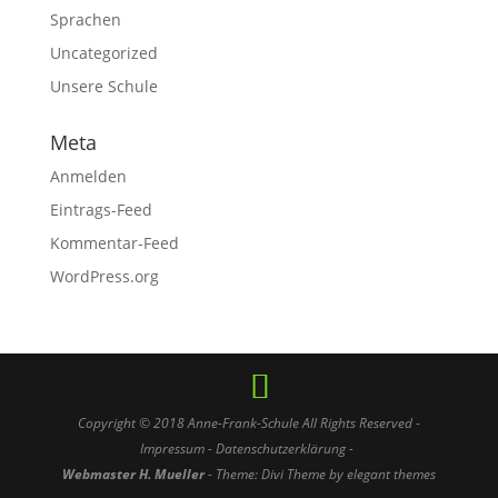
Sprachen
Uncategorized
Unsere Schule
Meta
Anmelden
Eintrags-Feed
Kommentar-Feed
WordPress.org
Copyright © 2018
Anne-Frank-Schule
All Rights Reserved -
Impressum
-
Datenschutzerklärung -
Webmaster H. Mueller
- Theme: Divi Theme by elegant themes