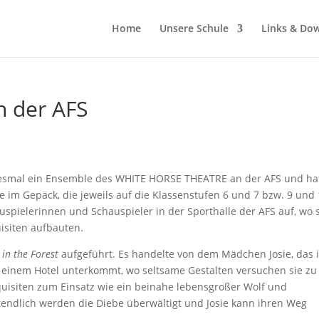
Home
Unsere Schule
Links & Do
n der AFS
iesmal ein Ensemble des WHITE HORSE THEATRE an der AFS und ha
e im Gepäck, die jeweils auf die Klassenstufen 6 und 7 bzw. 9 und
spielerinnen und Schauspieler in der Sporthalle der AFS auf, wo 
isiten aufbauten.
 in the Forest
aufgeführt. Es handelte von dem Mädchen Josie, das 
 einem Hotel unterkommt, wo seltsame Gestalten versuchen sie zu
quisiten zum Einsatz wie ein beinahe lebensgroßer Wolf und
tendlich werden die Diebe überwältigt und Josie kann ihren Weg