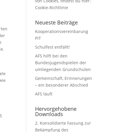
von Cookies, findest du hier:
Cookie-Richtlinie
Neueste Beiträge
rten
Kooperationsvereinbarung
der
PiT
e
Schulfest entfällt!
de.
AFS hilft bei den
Bundesjugendspielen der
umliegenden Grundschulen
ele
Gemeinschaft, Erinnerungen
wie
– ein besonderer Abschied
AFS läuft
Hervorgehobene
Downloads
FS
2. Konsolidierte Fassung zur
Bekämpfung des