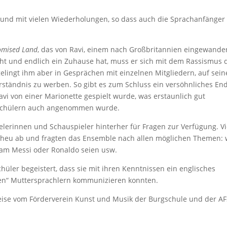
 und mit vielen Wiederholungen, so dass auch die Sprachanfänger
omised Land
, das von Ravi, einem nach Großbritannien eingewande
zieht und endlich ein Zuhause hat, muss er sich mit dem Rassismus 
elingt ihm aber in Gesprächen mit einzelnen Mitgliedern, auf sein
tändnis zu werben. So gibt es zum Schluss ein versöhnliches En
avi von einer Marionette gespielt wurde, was erstaunlich gut
d Schülern auch angenommen wurde.
lerinnen und Schauspieler hinterher für Fragen zur Verfügung. Vi
Scheu ab und fragten das Ensemble nach allen möglichen Themen: 
Team Messi oder Ronaldo seien usw.
üler begeistert, dass sie mit ihren Kenntnissen ein englisches
gen“ Muttersprachlern kommunizieren konnten.
se vom Förderverein Kunst und Musik der Burgschule und der A